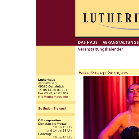
Lutherhaus
Jahnstraße 1
49080 Osnabrück
Tel 05 41.20 01 831
Fax 05 41.20 01 832
info@lutherhaus.info
So finden Sie uns!
Öffnungszeiten
Dienstag bis Freitag:
10 bis 13 Uhr
und 14 bis 18 Uhr
Samstag:
10 bis 16 Uhr