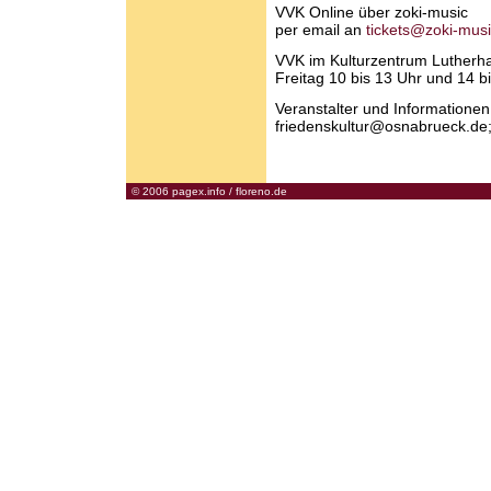
VVK Online über zoki-music
per email an
tickets@zoki-mus
VVK im Kulturzentrum Lutherha
Freitag 10 bis 13 Uhr und 14 b
Veranstalter und Informationen
friedenskultur@osnabrueck.de;
© 2006
pagex.info
/
floreno.de